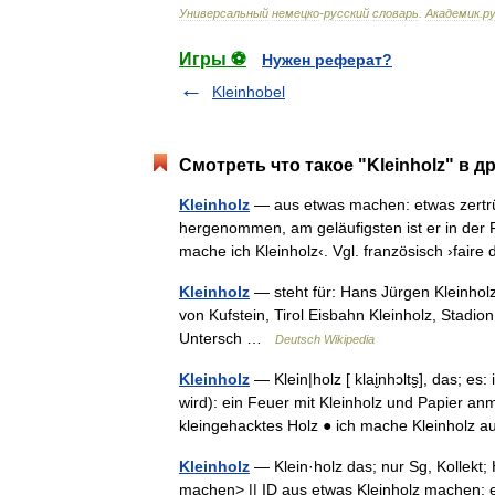
Универсальный
немецко
-
русский
словарь
.
Академик
.
ру
Игры ⚽
Нужен реферат?
Kleinhobel
Смотреть что такое "Kleinholz" в д
Kleinholz
— aus etwas machen: etwas zertrü
hergenommen, am geläufigsten ist er in der 
mache ich Kleinholz‹. Vgl. französisch ›fai
Kleinholz
— steht für: Hans Jürgen Kleinholz 
von Kufstein, Tirol Eisbahn Kleinholz, Stadion
Untersch …
Deutsch Wikipedia
Kleinholz
— Klein|holz [ klai̮nhɔlts̮], das; 
wird): ein Feuer mit Kleinholz und Papier anm
kleingehacktes Holz ● ich mache Kleinhol
Kleinholz
— Klein·holz das; nur Sg, Kollekt; 
machen> || ID aus etwas Kleinholz machen; 