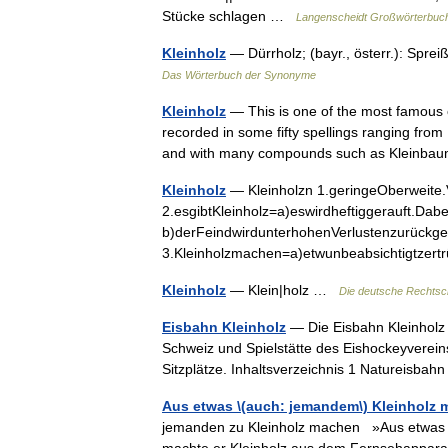
Stücke schlagen …
Langenscheidt Großwörterbuc
Kleinholz
— Dürrholz; (bayr., österr.): Spre
Das Wörterbuch der Synonyme
Kleinholz
— This is one of the most famous o
recorded in some fifty spellings ranging from
and with many compounds such as Klein
Kleinholz
— Kleinholzn 1.geringeOberweite.
2.esgibtKleinholz=a)eswirdheftiggerauft.Dab
b)derFeindwirdunterhohenVerlustenzurückge
3.Kleinholzmachen=a)etwunbeabsichtigtz
Kleinholz
— Klein|holz …
Die deutsche Rechtsc
Eisbahn Kleinholz
— Die Eisbahn Kleinholz i
Schweiz und Spielstätte des Eishockeyvereins
Sitzplätze. Inhaltsverzeichnis 1 Natureisba
Aus etwas \(auch: jemandem\) Kleinholz
jemanden zu Kleinholz machen »Aus etwas K