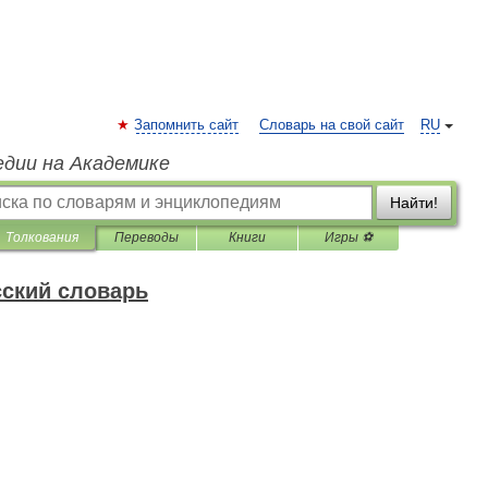
Запомнить сайт
Словарь на свой сайт
RU
едии на Академике
Найти!
Толкования
Переводы
Книги
Игры ⚽
ский словарь