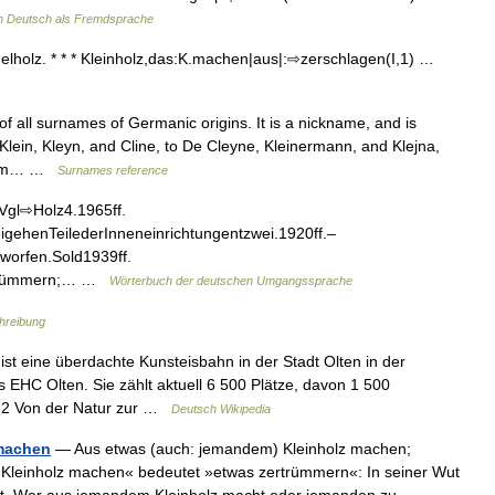
h Deutsch als Fremdsprache
ißelholz. * * * Kleinholz,das:K.machen|aus|:⇨zerschlagen(I,1) …
f all surnames of Germanic origins. It is a nickname, and is
 Klein, Kleyn, and Cline, to De Cleyne, Kleinermann, and Klejna,
baum… …
Surnames reference
Vgl⇨Holz4.1965ff.
eigehenTeilederInneneinrichtungentzwei.1920ff.–
worfen.Sold1939ff.
ertrümmern;… …
Wörterbuch der deutschen Umgangssprache
hreibung
st eine überdachte Kunsteisbahn in der Stadt Olten in der
 EHC Olten. Sie zählt aktuell 6 500 Plätze, davon 1 500
hn 2 Von der Natur zur …
Deutsch Wikipedia
 machen
— Aus etwas (auch: jemandem) Kleinholz machen;
leinholz machen« bedeutet »etwas zertrümmern«: In seiner Wut