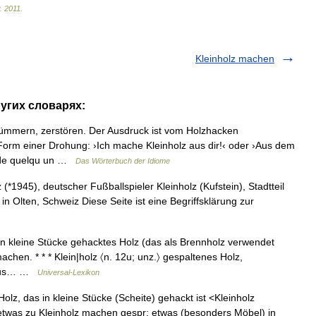
.
2011
.
Kleinholz machen
ругих словарях:
mmern, zerstören. Der Ausdruck ist vom Holzhacken
Form einer Drohung: ›Ich mache Kleinholz aus dir!‹ oder ›Aus dem
re de quelqu un …
Das Wörterbuch der Idiome
(*1945), deutscher Fußballspieler Kleinholz (Kufstein), Stadtteil
 in Olten, Schweiz Diese Seite ist eine Begriffsklärung zur
es: in kleine Stücke gehacktes Holz (das als Brennholz verwendet
achen. * * * Klein|holz 〈n. 12u; unz.〉 gespaltenes Holz,
z aus… …
Universal-Lexikon
Holz, das in kleine Stücke (Scheite) gehackt ist <Kleinholz
etwas zu Kleinholz machen gespr; etwas (besonders Möbel) in