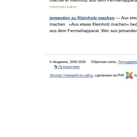
machte er Kleinholz aus dem Fernsehappar
Universal-Lexikon
jemanden zu Kleinholz machen
— Aus etwa
machen »Aus etwas Kleinholz machen« bedeu
aus dem Fernsehapparat. Wer aus jemand
© Академик, 2000-2026
Обратная связь:
Техподдерж
👣 Путешествия
Экспорт словарей на сайты
, сделанные на PHP,
Jo