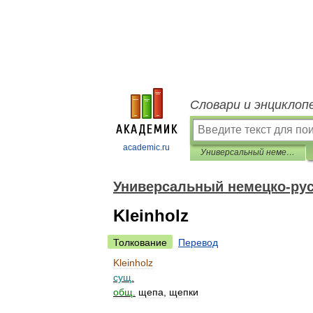
Словари и энциклоп
academic.ru
Универсальный немецко-русский словарь
Универсальный немецко-рус
Kleinholz
Толкование
Перевод
Kleinholz
сущ
.
общ
.
щепа
,
щепки