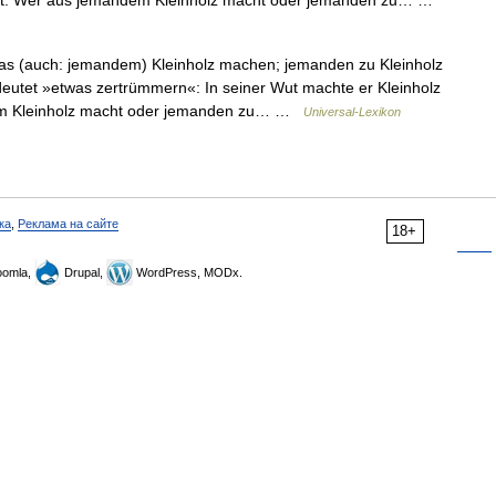
at. Wer aus jemandem Kleinholz macht oder jemanden zu… …
s (auch: jemandem) Kleinholz machen; jemanden zu Kleinholz
tet »etwas zertrümmern«: In seiner Wut machte er Kleinholz
em Kleinholz macht oder jemanden zu… …
Universal-Lexikon
ка
,
Реклама на сайте
18+
omla,
Drupal,
WordPress, MODx.